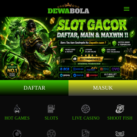
DAFTAR
MASUK
HOT GAMES
SLOTS
LIVE CASINO
SHOOT FISH