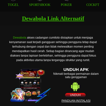
TOGEL
SPORTSBOOK
POKER
COCKFT
Dewabola Link Alternatif
Dewabola
akses cadangan cumitoto disiapkan untuk menjaga
kenyamanan saat terjadi gangguan sehingga pengguna tetap dapat
terhubung dengan cepat dan tidak melewatkan momen penting
mendapatkan hasil cerah. Setiap bagian dirancang agar mudah
diakses tanpa lapisan berlebihan, sehingga pengguna dapat fokus
pada aktivitas utama tanpa terganggu struktur yang rumit.
UNDUH APK
Nikmati berbagai permainan dalam
satu genggaman
UNDUH
PANDUAN INSTALASI